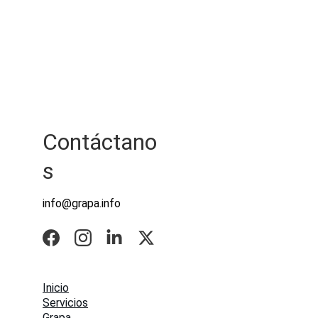
Contáctano
s
info@grapa.info
Inici
o
Serv
icios
G
rapa