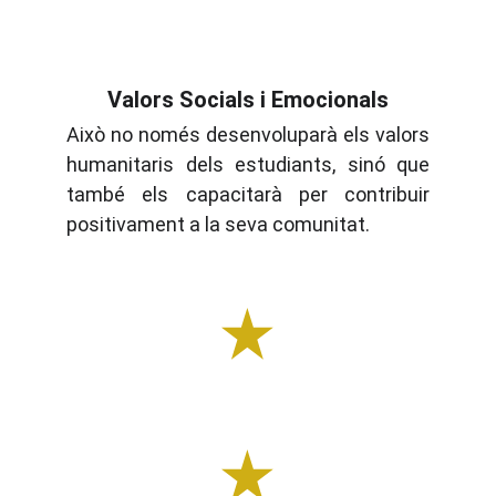
Valors Socials i Emocionals
Això no només desenvoluparà els valors
humanitaris dels estudiants, sinó que
també els capacitarà per contribuir
positivament a la seva comunitat.
"L'educació és l'arma més poderosa per 
canviar el món"
-Nelson Mandela