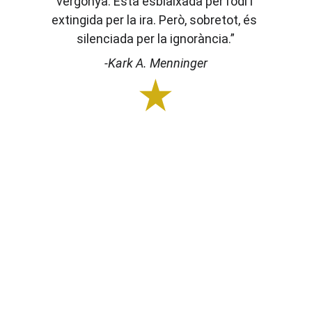
vergonya. Està esbiaixada per l’odi i 
extingida per la ira. Però, sobretot, és 
silenciada per la ignorància.”
-Kark A. Menninger
Aprenem Junts
Mitjançant dinàmiques de coneixement
mutu, la policia obre un diàleg amb
l’alumnat més jove sobre l’empatia en un
entorn proper i segur. A partir
d’exemples reals, reflexionem sobre les
conseqüències del maltractament
animal i la importància de respectar