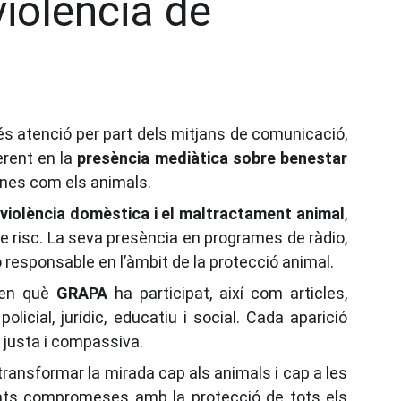
iolència de 
és atenció per part dels mitjans de comunicació,
erent en la
presència mediàtica sobre benestar
ones com els animals.
a violència domèstica i el maltractament animal
,
e risc. La seva presència en programes de ràdio,
tió responsable en l’àmbit de la protecció animal.
en què
GRAPA
ha participat, així com articles,
icial, jurídic, educatiu i social. Cada aparició
 justa i compassiva.
ransformar la mirada cap als animals i cap a les
itats compromeses amb la protecció de tots els