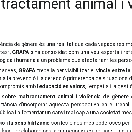
tractament animal i v
iolència de gènere és una realitat que cada vegada rep m
ntext,
GRAPA
s’ha consolidat com una veu experta i ref
gògica i humana a un problema que afecta tant les pers
mpanyes,
GRAPA
treballa per visibilitzar el
vincle entre l
a la prevenció i la detecció primerenca de situacions d
 compromís amb l’
educació en valors
, l’empatia i la ges
s sobre maltractament animal i violència de gènere
ància d’incorporar aquesta perspectiva en el treball pol
ública i a fomentar un canvi real cap a una societat més
ó i la sensibilització
són les eines més poderoses per t
pulsant col·laboracions amb periodistes, mitjans i ent