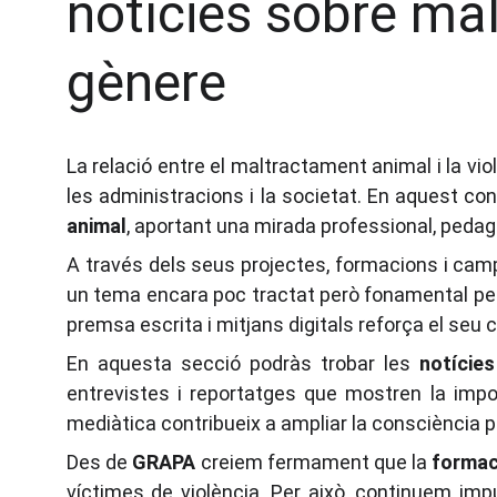
notícies sobre mal
gènere
La relació entre el maltractament animal i la v
les administracions i la societat. En aquest co
animal
, aportant una mirada professional, peda
A través dels seus projectes, formacions i ca
un tema encara poc tractat però fonamental per 
premsa escrita i mitjans digitals reforça el seu
En aquesta secció podràs trobar les
notície
entrevistes i reportatges que mostren la import
mediàtica contribueix a ampliar la consciència p
Des de
GRAPA
creiem fermament que la
formaci
víctimes de violència. Per això, continuem im