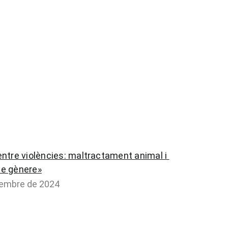
 entre violències: maltractament animal i 
de gènere»
vembre de 2024