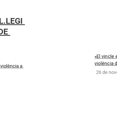
.LEGI 
DE 
«El vincle
violència 
violència a 
26 de no