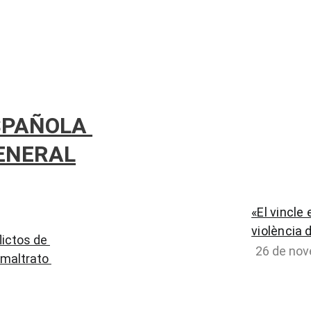
SPAÑOLA 
ENERAL
«El vincle
violència 
lictos de 
26 de no
 maltrato 