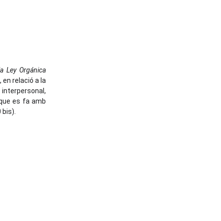
a Ley Orgánica
 en relació a la
 interpersonal,
 que es fa amb
 bis).